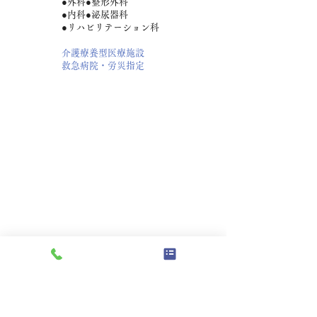
●外科●整形外科
●内科●泌尿器科
●リハビリテーション科
介護療養型医療施設
救急病院・労災指定