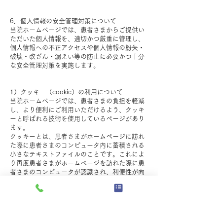
​
6．個人情報の安全管理対策について
当院ホームページでは、患者さまからご提供い
ただいた個人情報を、適切かつ厳重に管理し、
個人情報への不正アクセスや個人情報の紛失・
破壊・改ざん・漏えい等の防止に必要かつ十分
な安全管理対策を実施します。
​
1）クッキー（cookie）の利用について
当院ホームページでは、患者さまの負担を軽減
し、より便利にご利用いただけるよう、クッキ
ーと呼ばれる技術を使用しているページがあり
ます。
クッキーとは、患者さまがホームページに訪れ
た際に患者さまのコンピュータ内に蓄積される
小さなテキストファイルのことです。これによ
り再度患者さまがホームページを訪れた際に患
者さまのコンピュータが認識され、利便性が向
上します。クッキーの中には個人が特定できる
情報は残りません。
ほとんどのコンピュータのブラウザがクッキー
を受け入れられるように設定されていますが、
ご使用のブラウザでクッキーの受け入れを拒否